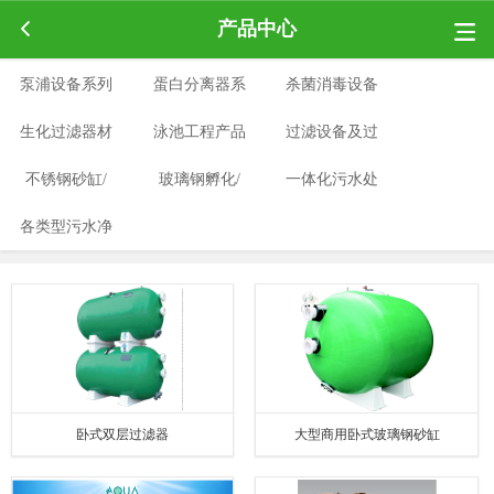
产品中心
泵浦设备系列
蛋白分离器系
杀菌消毒设备
生化过滤器材
泳池工程产品
列
过滤设备及过
系列
不锈钢砂缸/
系列
玻璃钢孵化/
系列
一体化污水处
滤材料
各类型污水净
水箱系列
养殖桶系列
理设备系列
水治理系列
卧式双层过滤器
大型商用卧式玻璃钢砂缸