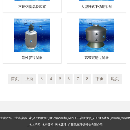
不锈钢臭氧反应罐
大型卧式不锈钢砂缸
活性炭过滤器
高级碳钢过滤器
首页
上页
3
4
5
6
7
8
下页
尾页
主营产品：过滤砂缸厂家_不锈钢砂缸_孵化桶养殖桶_MINDER砂缸水泵_VORTFX水泵_海洋馆_游泳池
_水上乐园_水产养殖_污水处理_广州德奥环保设备有限公司