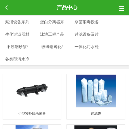
产品中心
泵浦设备系列
蛋白分离器系
杀菌消毒设备
生化过滤器材
泳池工程产品
列
过滤设备及过
系列
不锈钢砂缸/
系列
玻璃钢孵化/
系列
一体化污水处
滤材料
各类型污水净
水箱系列
养殖桶系列
理设备系列
水治理系列
小型紫外线杀菌器
过滤袋