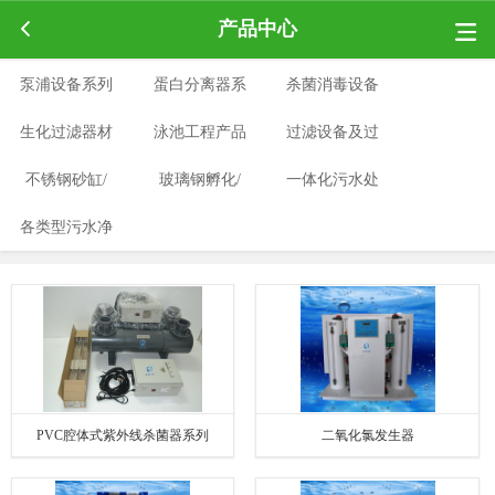
产品中心
泵浦设备系列
蛋白分离器系
杀菌消毒设备
生化过滤器材
泳池工程产品
列
过滤设备及过
系列
不锈钢砂缸/
系列
玻璃钢孵化/
系列
一体化污水处
滤材料
各类型污水净
水箱系列
养殖桶系列
理设备系列
水治理系列
PVC腔体式紫外线杀菌器系列
二氧化氯发生器